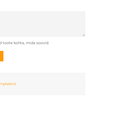
ed toote kohta, mida soovid.
omplektid