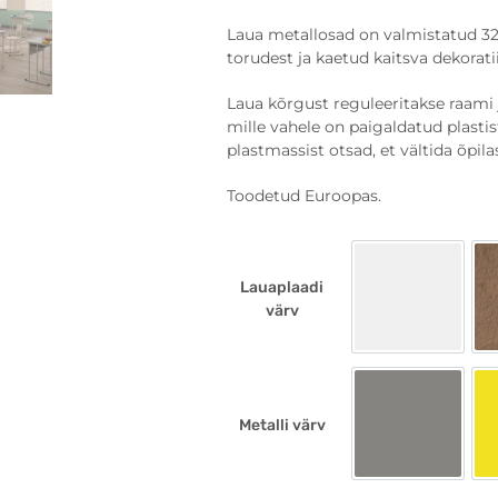
Laua metallosad on valmistatud 
torudest ja kaetud kaitsva dekorati
Laua kõrgust reguleeritakse raami 
mille vahele on paigaldatud plasti
plastmassist otsad, et vältida õpil
Toodetud Euroopas.
Lauaplaadi
Hall
värv
Metalli värv
Hall