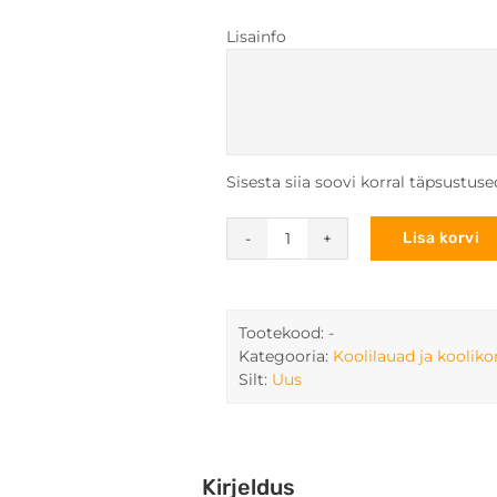
Lisainfo
Sisesta siia soovi korral täpsustus
Lisa korvi
Ühekohaline
riiulita
õpilaslaud
-
Tootekood:
-
Mudel
Kategooria:
Koolilauad ja koolik
54178
Silt:
Uus
kogus
Kirjeldus