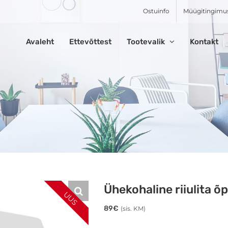
Ostuinfo
Müügitingimu
Avaleht
Ettevõttest
Tootevalik
Kontakt
Ühekohaline riiulita õ
UUS
89
€
(sis. KM)