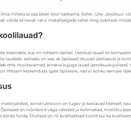
ilma milleta ei saa ükski kool hakkama. Kahe-, ühe-, poolkuu- või 
aab valida erinevat värvi metalljalgade vahel ning sobitada mööbli
koolilauad?
le klassidele, kus on rohkem õpilasi. Üksikud lauad on kompak
laudade eeliseks on see, et õpilased istuvad ükshaaval ja kontr
tuleb ette. Huvitavamad, erineva kujuga lauad (poolkuukujulised)
i on lihtsam keskenduda igale õpilasele, nad ei kohku eemale rää
sus
t materjalidest, konstruktsioon on tugev ja kestavad tõeliselt k
kut. Õpilased on mõnikord väga väledad ja kohmakad, mistõttu pe
sis korda hoida. Olulised on nii kvaliteetsed toolid kui ka kvali