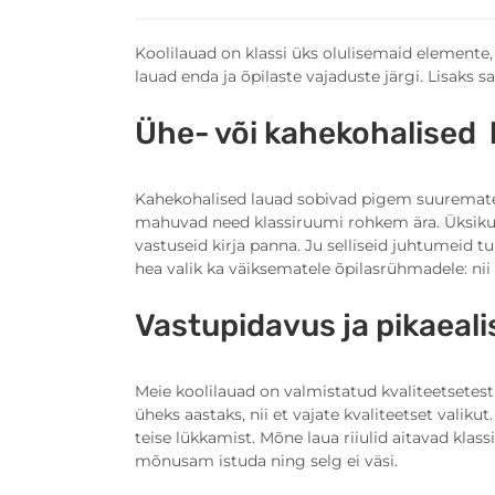
Koolilauad on klassi üks olulisemaid elemente, 
lauad enda ja õpilaste vajaduste järgi. Lisaks s
Ühe- või kahekohalised 
Kahekohalised lauad sobivad pigem suuremate
mahuvad need klassiruumi rohkem ära. Üksikute 
vastuseid kirja panna. Ju selliseid juhtumeid 
hea valik ka väiksematele õpilasrühmadele: ni
Vastupidavus ja pikaeali
Meie koolilauad on valmistatud kvaliteetsetes
üheks aastaks, nii et vajate kvaliteetset vali
teise lükkamist. Mõne laua riiulid aitavad klas
mõnusam istuda ning selg ei väsi.