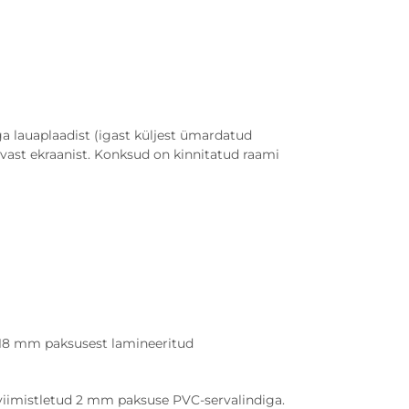
 lauaplaadist (igast küljest ümardatud
vast ekraanist. Konksud on kinnitatud raami
 18 mm paksusest lamineeritud
viimistletud 2 mm paksuse PVC-servalindiga.