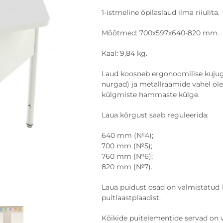
1-istmeline õpilaslaud ilma riiulita.
Mõõtmed: 700х597х640-820 mm.
Kaal: 9,84 kg.
Laud koosneb ergonoomilise kujuga
nurgad) ja metallraamide vahel ole
külgmiste hammaste külge.
Laua kõrgust saab reguleerida:
640 mm (№4);
700 mm (№5);
760 mm (№6);
820 mm (№7).
Laua puidust osad on valmistatud
puitlaastplaadist.
Kõikide puitelementide servad on 