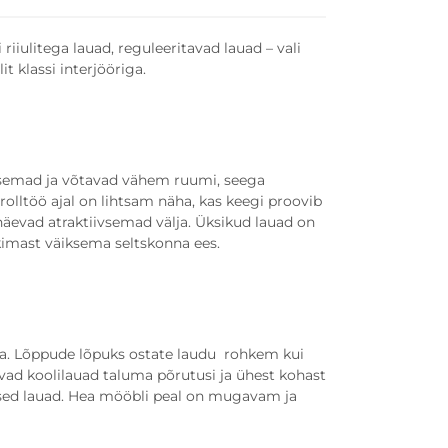
riiulitega lauad, reguleeritavad lauad – vali
t klassi interjööriga.
tsemad ja võtavad vähem ruumi, seega
olltöö ajal on lihtsam näha, kas keegi proovib
 näevad atraktiivsemad välja. Üksikud lauad on
kimast väiksema seltskonna ees.
aua. Lõppude lõpuks ostate laudu rohkem kui
avad koolilauad taluma põrutusi ja ühest kohast
teetsed lauad. Hea mööbli peal on mugavam ja