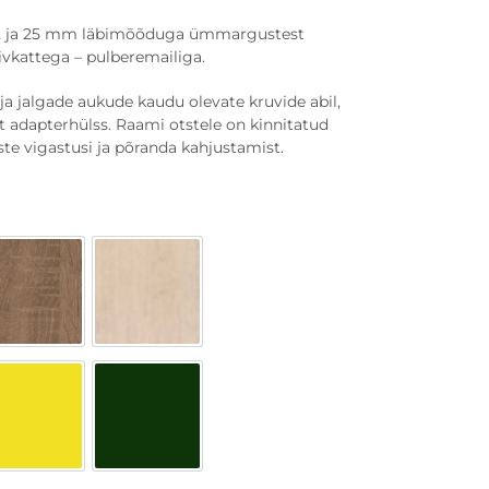
32 ja 25 mm läbimõõduga ümmargustest
ivkattega – pulberemailiga.
ja jalgade aukude kaudu olevate kruvide abil,
st adapterhülss. Raami otstele on kinnitatud
aste vigastusi ja põranda kahjustamist.

Tamm
Pöök

Kollane
Roheline