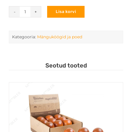
Lisa korvi
Mudel
Smoby
310908
kööginurk
Kategooria:
Mänguköögid ja poed
kogus
Seotud tooted