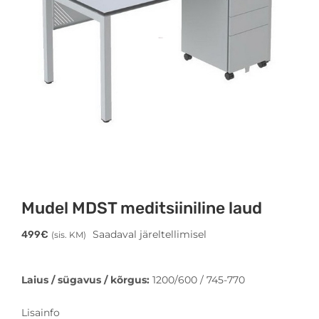
Mudel MDST meditsiiniline laud
Saadaval järeltellimisel
499
€
(sis. KM)
Laius / sügavus / kõrgus:
1200/600 / 745-770
Lisainfo