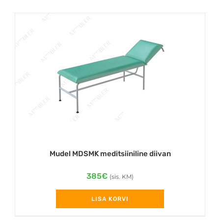
Mudel MDSMK meditsiiniline diivan
385
€
(sis. KM)
LISA KORVI