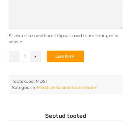
Sisesta siia soovi korral täpsustused toote kohta, mida
soovid.
Lisa korvi
Mudel
MDST
meditsiiniline
laud
Tootekood:
MDST
kogus
Kategooria:
Meditsiinikabinettide mööbel
Seotud tooted