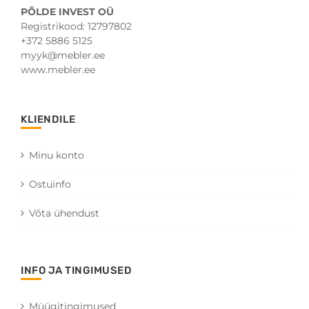
PÕLDE INVEST OÜ
Registrikood: 12797802
+372 5886 5125
myyk@mebler.ee
www.mebler.ee
KLIENDILE
Minu konto
Ostuinfo
Võta ühendust
INFO JA TINGIMUSED
Müügitingimused