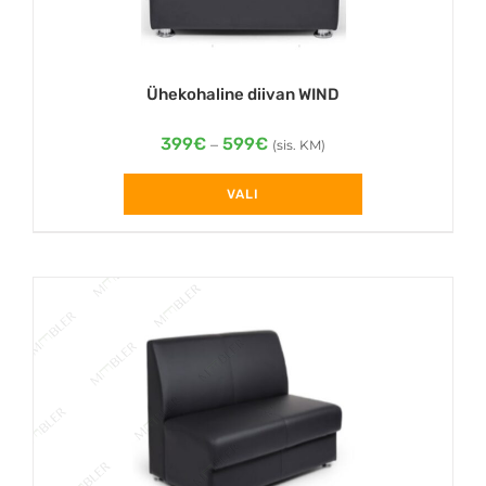
Ühekohaline diivan WIND
Price
399
€
599
€
–
(sis. KM)
range:
399€
VALI
through
This
599€
product
has
multiple
variants.
The
options
may
be
chosen
on
the