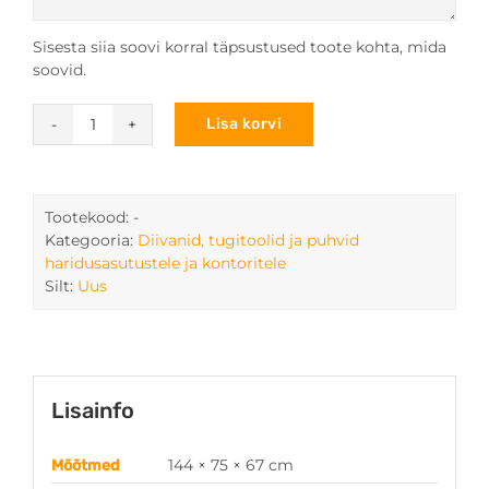
Sisesta siia soovi korral täpsustused toote kohta, mida
soovid.
Lisa korvi
Kahekohaline
sohva
MOON
kogus
Tootekood:
-
Kategooria:
Diivanid, tugitoolid ja puhvid
haridusasutustele ja kontoritele
Silt:
Uus
Lisainfo
144 × 75 × 67 cm
Mõõtmed