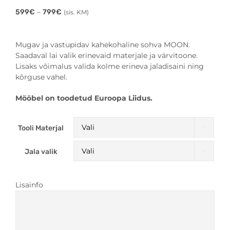
Price
–
599
€
799
€
(sis. KM)
range:
599€
through
Mugav ja vastupidav kahekohaline sohva MOON.
799€
Saadaval lai valik erinevaid materjale ja värvitoone.
Lisaks võimalus valida kolme erineva jaladisaini ning
kõrguse vahel.
Mööbel on toodetud Euroopa Liidus.
Tooli Materjal

Jala valik

Lisainfo