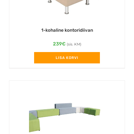
product
page
1-kohaline kontoridiivan
239
€
(sis. KM)
LISA KORVI