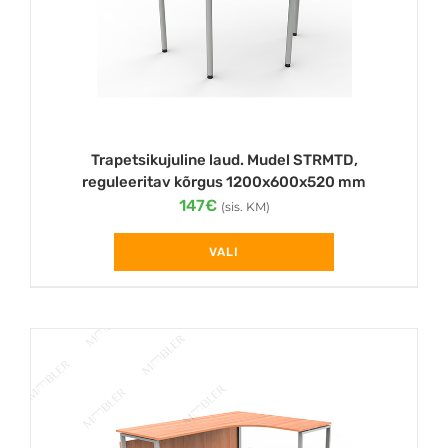
chosen
on
the
product
page
Trapetsikujuline laud. Mudel STRMTD,
reguleeritav kõrgus 1200x600x520 mm
147
€
(sis. KM)
VALI
This
product
has
multiple
variants.
The
options
may