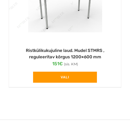
be
chosen
on
the
product
page
Ristkülikukujuline laud. Mudel STMRS ,
reguleeritav kõrgus 1200×600 mm
151
€
(sis. KM)
VALI
This
product
has
multiple
variants.
The
options
may