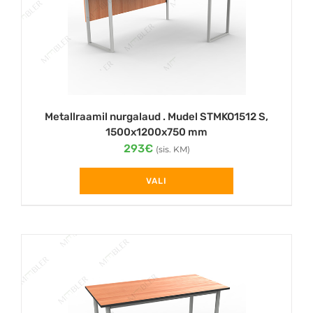
be
chosen
on
the
product
page
Metallraamil nurgalaud . Mudel STMKO1512 S,
1500x1200x750 mm
293
€
(sis. KM)
VALI
This
product
has
multiple
variants.
The
options
may