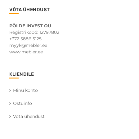
be
VÕTA ÜHENDUST
chosen
on
the
PÕLDE INVEST OÜ
product
Registrikood: 12797802
page
+372 5886 5125
myyk@mebler.ee
www.mebler.ee
KLIENDILE
Minu konto
Ostuinfo
Võta ühendust