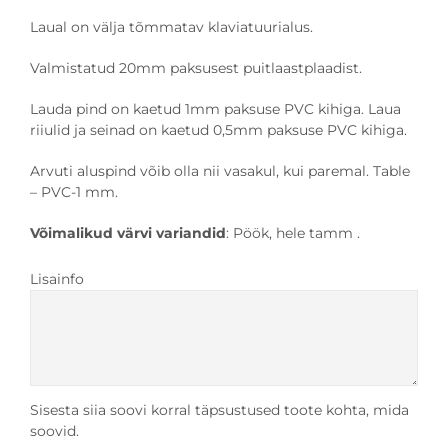
Laual on välja tõmmatav klaviatuurialus.
Valmistatud 20mm paksusest puitlaastplaadist.
Lauda pind on kaetud 1mm paksuse PVC kihiga. Laua
riiulid ja seinad on kaetud 0,5mm paksuse PVC kihiga.
Arvuti aluspind võib olla nii vasakul, kui paremal. Table
– PVC-1 mm.
Võimalikud värvi variandid
: Pöök, hele tamm .
Lisainfo
Sisesta siia soovi korral täpsustused toote kohta, mida
soovid.