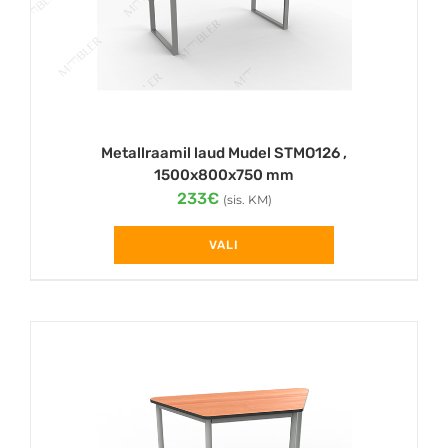
Metallraamil laud Mudel STMO126 ,
1500x800x750 mm
233
€
(sis. KM)
VALI
This
product
has
multiple
variants.
The
options
may
be