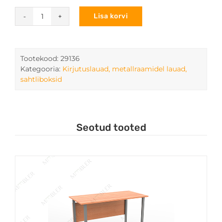
Lisa korvi
Mudel
29136
arvuti
laud
Tootekood:
29136
kogus
Kategooria:
Kirjutuslauad, metallraamidel lauad,
sahtliboksid
Seotud tooted