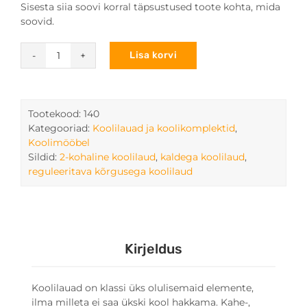
Sisesta siia soovi korral täpsustused toote kohta, mida
soovid.
Lisa korvi
Mudel
0140
,kõrgus
N
Tootekood:
140
4-
Kategooriad:
Koolilauad ja koolikomplektid
,
6
Koolimööbel
kogus
Sildid:
2-kohaline koolilaud
,
kaldega koolilaud
,
reguleeritava kõrgusega koolilaud
Kirjeldus
Koolilauad on klassi üks olulisemaid elemente,
ilma milleta ei saa ükski kool hakkama. Kahe-,