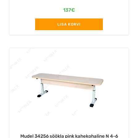
137
€
LISA KORVI
Mudel 34256 söökla pink kahekohaline N 4-6