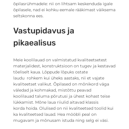
õpilasrühmadele: nii on lihtsam keskenduda igale
õpilasele, nad ei kohku eemale rääkimast väiksema
seltskonna ees.
Vastupidavus ja
pikaealisus
Meie koolilauad on valmistatud kvaliteetsetest
materjalidest, konstruktsioon on tugev ja kestavad
tõeliselt kaua. Lõppude lõpuks ostate
laudu rohkem kui üheks aastaks, nii et vajate
kvaliteetset valikut. Õpilased on mõnikord väga
väledad ja kohmakad, mistõttu peavad
koolilauad taluma põrutusi ja ühest kohast teise
lükkamist. Mõne laua riiulid aitavad klassis
korda hoida. Olulised on nii kvaliteetsed toolid kui
ka kvaliteetsed lauad. Hea mööbli peal on
mugavam ja mõnusam istuda ning selg ei väsi.