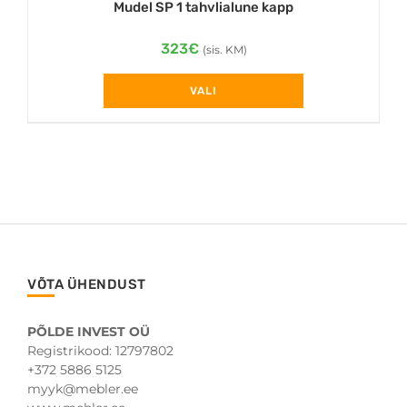
Mudel SP 1 tahvlialune kapp
323
€
(sis. KM)
VALI
This
product
has
multiple
variants.
The
options
may
be
VÕTA ÜHENDUST
chosen
on
the
PÕLDE INVEST OÜ
product
Registrikood: 12797802
page
+372 5886 5125
myyk@mebler.ee