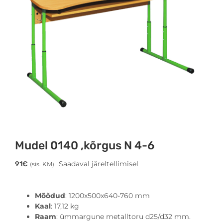
Mudel 0140 ,kõrgus N 4-6
Saadaval järeltellimisel
91
€
(sis. KM)
Mõõdud
: 1200x500x640-760 mm
Kaal
: 17,12 kg
Raam
: ümmargune metalltoru d25/d32 mm.