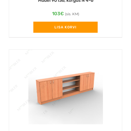
Mudel 90136, kõrgus N 4-6
103
€
(sis. KM)
LISA KORVI