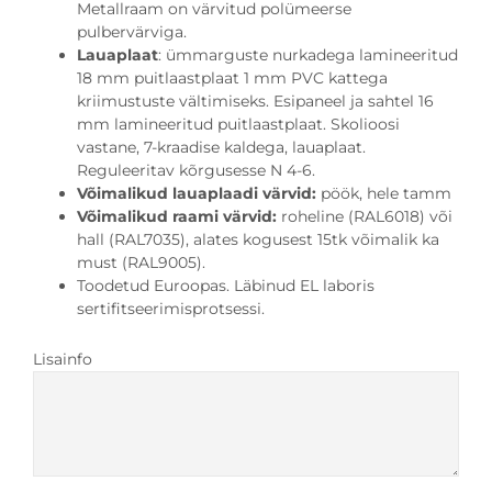
Metallraam on värvitud polümeerse
pulbervärviga.
Lauaplaat
: ümmarguste nurkadega lamineeritud
18 mm puitlaastplaat 1 mm PVC kattega
kriimustuste vältimiseks. Esipaneel ja sahtel 16
mm lamineeritud puitlaastplaat. Skolioosi
vastane, 7-kraadise kaldega, lauaplaat.
Reguleeritav kõrgusesse N 4-6.
Võimalikud lauaplaadi värvid:
pöök, hele tamm
Võimalikud raami värvid:
roheline (RAL6018) või
hall (RAL7035), alates kogusest 15tk võimalik ka
must (RAL9005).
Toodetud Euroopas. Läbinud EL laboris
sertifitseerimisprotsessi.
Lisainfo