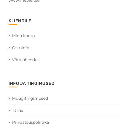
www.mebler.ee
KLIENDILE
Minu konto
Ostuinfo
Võta ühendust
INFO JA TINGIMUSED
Müügitingimused
Tarne
Privaatsuspoliitika