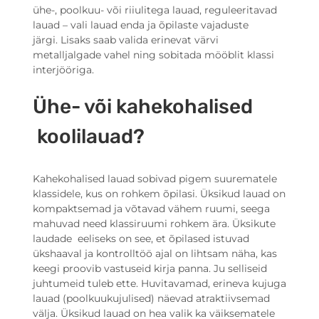
ühe-, poolkuu- või riiulitega lauad, reguleeritavad
lauad – vali lauad enda ja õpilaste vajaduste
järgi. Lisaks saab valida erinevat värvi
metalljalgade vahel ning sobitada mööblit klassi
interjööriga.
Ühe- või kahekohalised
koolilauad?
Kahekohalised lauad sobivad pigem suurematele
klassidele, kus on rohkem õpilasi. Üksikud lauad on
kompaktsemad ja võtavad vähem ruumi, seega
mahuvad need klassiruumi rohkem ära. Üksikute
laudade eeliseks on see, et õpilased istuvad
ükshaaval ja kontrolltöö ajal on lihtsam näha, kas
keegi proovib vastuseid kirja panna. Ju selliseid
juhtumeid tuleb ette. Huvitavamad, erineva kujuga
lauad (poolkuukujulised) näevad atraktiivsemad
välja. Üksikud lauad on hea valik ka väiksematele